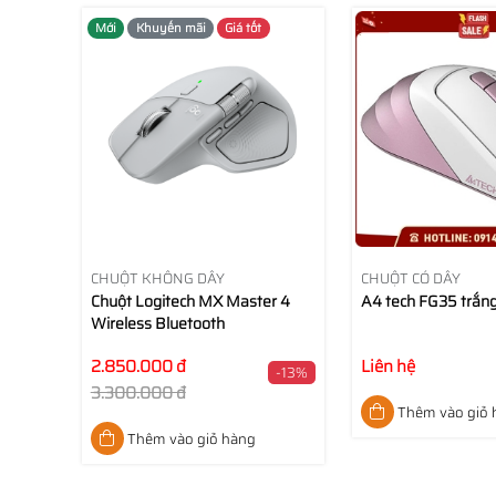
Mới
Khuyến mãi
Giá tốt
CHUỘT KHÔNG DÂY
CHUỘT CÓ DÂY
Chuột Logitech MX Master 4
A4 tech FG35 trắng
Wireless Bluetooth
2.850.000 đ
Liên hệ
-13%
3.300.000 đ
Thêm vào giỏ
Thêm vào giỏ hàng