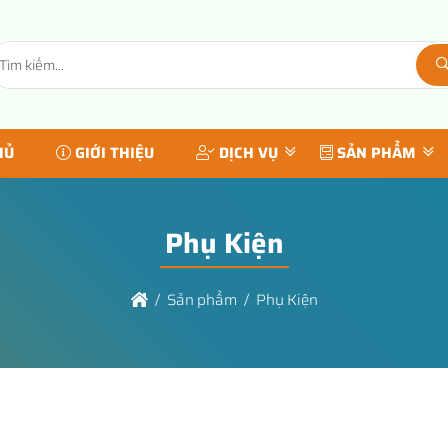
HỦ
GIỚI THIỆU
DỊCH VỤ
SẢN PHẨM
Phụ Kiện
Sản phẩm
Phụ Kiện