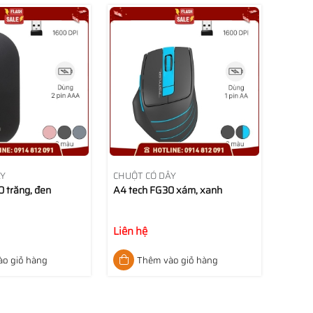
ÂY
CHUỘT CÓ DÂY
 trăng, đen
A4 tech FG30 xám, xanh
Liên hệ
o giỏ hàng
Thêm vào giỏ hàng