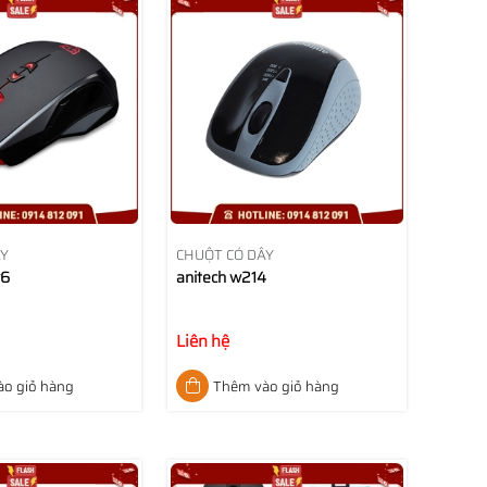
ÂY
CHUỘT CÓ DÂY
v6
anitech w214
Liên hệ
o giỏ hàng
Thêm vào giỏ hàng