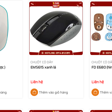
CHUỘT CÓ DÂY
CHUỘT CÓ D
ợc )
EMS615 xanh lá
FD E680 (hìn
Liên hệ
Liên hệ
 hàng
Thêm vào giỏ hàng
Thêm và