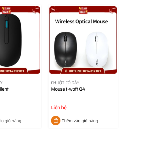
ÂY
CHUỘT CÓ DÂY
ilent
Mouse t-woft Q4
Liên hệ
o giỏ hàng
Thêm vào giỏ hàng