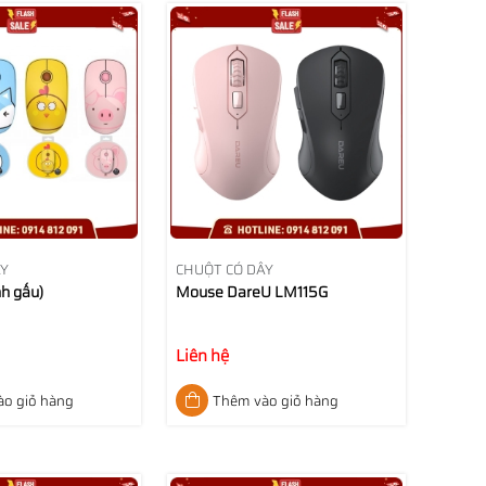
ÂY
CHUỘT CÓ DÂY
h gấu)
Mouse DareU LM115G
Liên hệ
o giỏ hàng
Thêm vào giỏ hàng