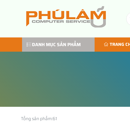
DANH MỤC SẢN PHẨM
TRANG C
Tổng sản phẩm:
61