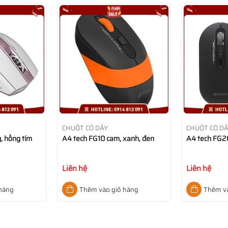
CHUỘT CÓ DÂY
CHUỘT CÓ D
, hồng tím
A4 tech FG10 cam, xanh, đen
A4 tech FG20
Liên hệ
Liên hệ
 hàng
Thêm vào giỏ hàng
Thêm và