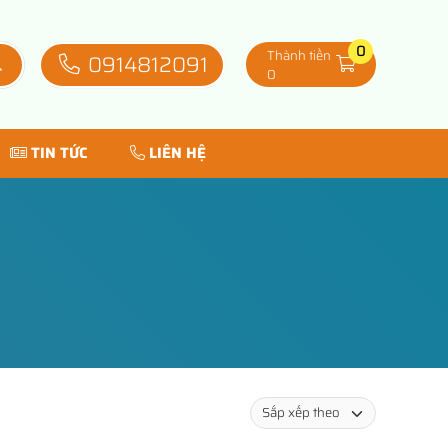
0
Thành tiền
0914812091
0
TIN TỨC
LIÊN HỆ