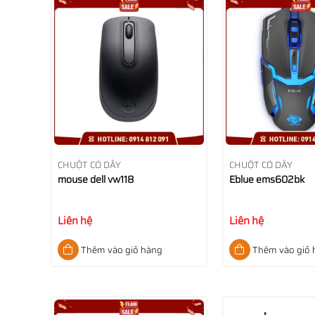
CHUỘT CÓ DÂY
CHUỘT CÓ DÂY
mouse dell vw118
Eblue ems602bk
Liên hệ
Liên hệ
Thêm vào giỏ hàng
Thêm vào giỏ