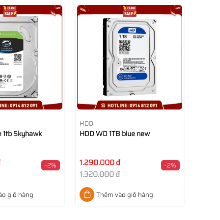
HDD
 1tb Skyhawk
HDD WD 1TB blue new
đ
1.290.000 đ
-2%
-2%
đ
1.320.000 đ
o giỏ hàng
Thêm vào giỏ hàng