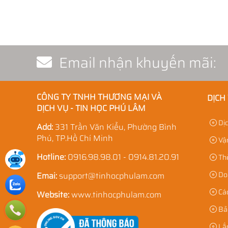
Email nhận khuyến mãi:
CÔNG TY TNHH THƯƠNG MẠI VÀ
DỊCH
DỊCH VỤ - TIN HỌC PHÚ LÂM
Dịc
Add:
331 Trần Văn Kiểu, Phường Bình
Phú, TP.Hồ Chí Minh
Vận
Hotline:
0916.98.98.01 - 0914.81.20.91
Thẻ
Doa
Emai:
support@tinhocphulam.com
Các
Website:
www.tinhocphulam.com
Bả
Lắp