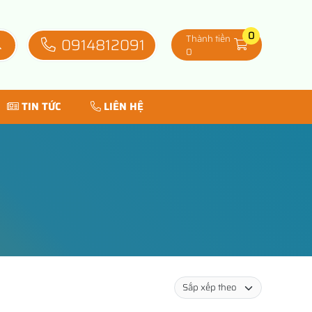
0
Thành tiền
0914812091
0
TIN TỨC
LIÊN HỆ