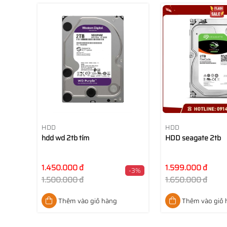
HDD
HDD
hdd wd 2tb tím
HDD seagate 2tb
1.450.000 đ
1.599.000 đ
-3%
1.500.000 đ
1.650.000 đ
Thêm vào giỏ hàng
Thêm vào giỏ