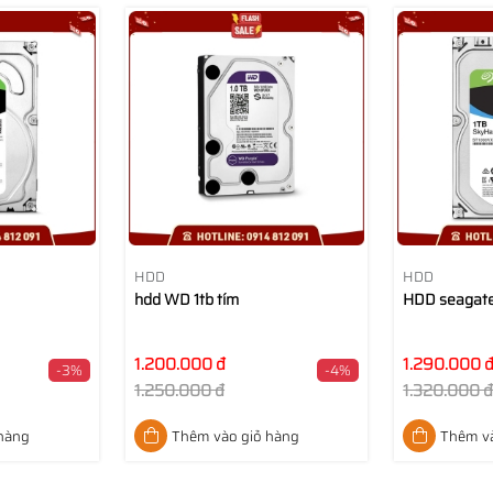
HDD
HDD
hdd WD 1tb tím
HDD seagate
1.200.000 đ
1.290.000 
-3%
-4%
1.250.000 đ
1.320.000 
 hàng
Thêm vào giỏ hàng
Thêm và