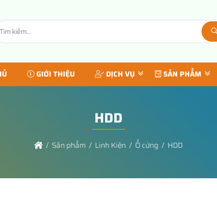
HỦ
GIỚI THIỆU
DỊCH VỤ
SẢN PHẨM
HDD
Sản phẩm
Linh Kiện
Ổ cứng
HDD