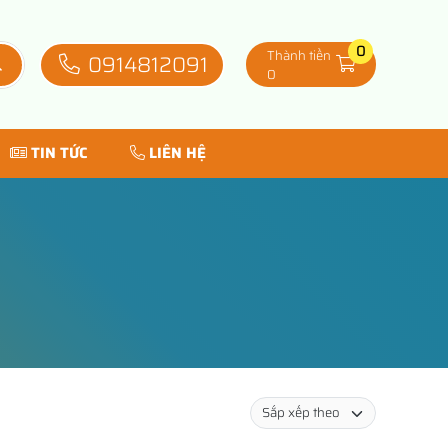
0
Thành tiền
0914812091
0
TIN TỨC
LIÊN HỆ