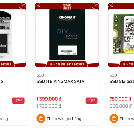
SSD
SSD
gb
SSD 1TB KINGMAX SATA
SSD 512 pci.
1.599.000 đ
750.000 đ
-17%
-11%
1.799.000 đ
850.000 đ
 hàng
Thêm vào giỏ hàng
Thêm và