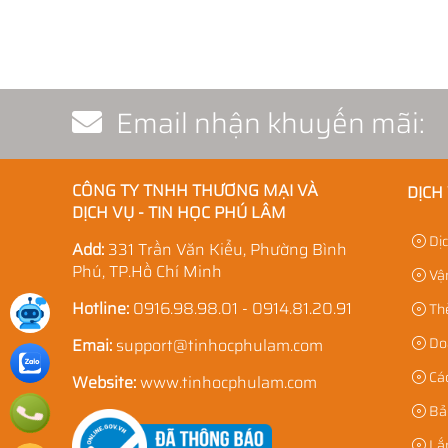
Email nhận khuyến mãi:
CÔNG TY TNHH THƯƠNG MẠI VÀ
DỊCH
DỊCH VỤ - TIN HỌC PHÚ LÂM
Dịc
Add:
331 Trần Văn Kiểu, Phường Bình
Phú, TP.Hồ Chí Minh
Vận
Hotline:
0916.98.98.01 - 0914.81.20.91
Thẻ
Doa
Emai:
support@tinhocphulam.com
Các
Website:
www.tinhocphulam.com
Bả
Lắp