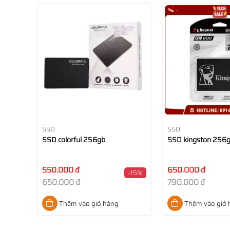
SSD
SSD
SSD colorful 256gb
SSD kingston 256
550.000 đ
650.000 đ
-15%
650.000 đ
790.000 đ
Thêm vào giỏ hàng
Thêm vào giỏ