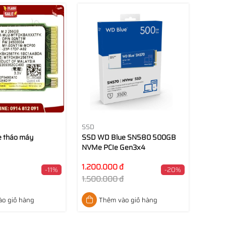
SSD
e tháo máy
SSD WD Blue SN580 500GB
NVMe PCIe Gen3x4
1.200.000 đ
-11%
-20%
1.500.000 đ
o giỏ hàng
Thêm vào giỏ hàng