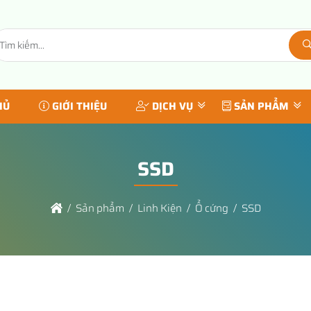
HỦ
GIỚI THIỆU
DỊCH VỤ
SẢN PHẨM
SSD
Sản phẩm
Linh Kiện
Ổ cứng
SSD