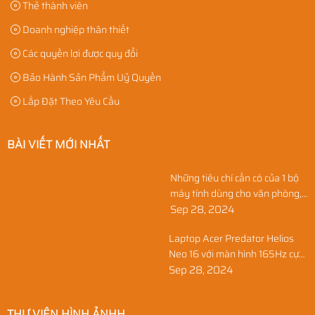
Thẻ thành viên
Doanh nghiệp thân thiết
Các quyền lợi được quy đổi
Bảo Hành Sản Phẩm Uỷ Quyền
Lắp Đặt Theo Yêu Cầu
BÀI VIẾT MỚI NHẤT
Những tiêu chí cần có của 1 bộ
máy tính dùng cho văn phòng,
học sinh, và gia đình
Sep 28, 2024
Laptop Acer Predator Helios
Neo 16 với màn hình 165Hz cực
nét
Sep 28, 2024
THƯ VIỆN HÌNH ẢNHH