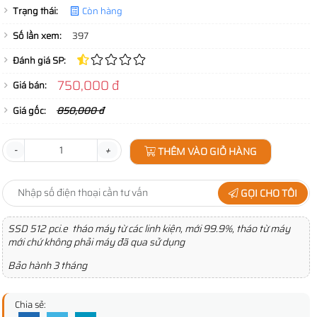
Trạng thái:
Còn hàng
Số lần xem:
397
Đánh giá SP:
750,000 đ
Giá bán:
Giá gốc:
850,000 đ
-
+
THÊM VÀO GIỎ HÀNG
GỌI CHO TÔI
SSD 512 pci.e tháo máy từ các linh kiện, mới 99.9%, tháo từ máy
mới chứ không phải máy đã qua sử dụng
Bảo hành 3 tháng
Chia sẻ: