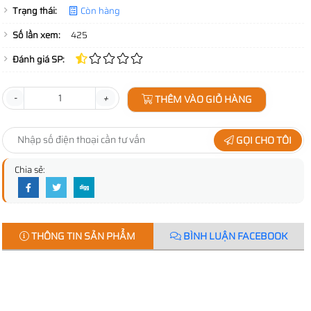
Trạng thái:
Còn hàng
Số lần xem:
425
Đánh giá SP:
-
+
THÊM VÀO GIỎ HÀNG
GỌI CHO TÔI
Chia sẻ:
THÔNG TIN SẢN PHẨM
BÌNH LUẬN FACEBOOK