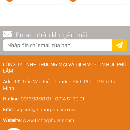
Email nhận khuyến mãi:
CÔNG TY TNHH THƯƠNG MẠI VÀ DỊCH VỤ - TIN HỌC PHÚ
LÂM
Add:
331 Trần Văn Kiểu, Phường Bình Phú, TP.Hồ Chí
Minh
Hotline:
0916.98.98.01 - 0914.81.20.91
Emai:
support@tinhocphulam.com
Website:
www.tinhocphulam.com