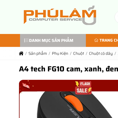
DANH MỤC SẢN PHẨM
TRANG C
Sản phẩm
Phụ Kiện
Chuột
Chuột có dây
A4 tech FG10 cam, xanh, đe