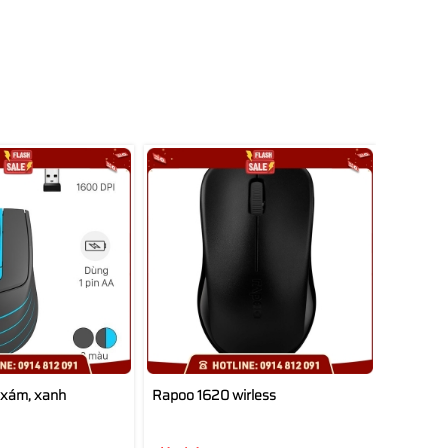
Rapoo 6
Liên hệ
Thê
 xám, xanh
Rapoo 1620 wirless