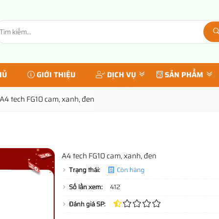
HỦ
GIỚI THIỆU
DỊCH VỤ
SẢN PHẨM
A4 tech FG10 cam, xanh, đen
n
A4 tech FG10 cam, xanh, đen
Trạng thái:
Còn hàng
Số lần xem:
412
Đánh giá SP: