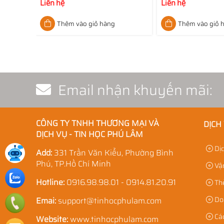
Liên hệ
Liên hệ
Thêm vào giỏ hàng
Thêm vào giỏ 
Email nhận khuyến mãi:
CÔNG TY TNHH THƯƠNG MẠI VÀ
DỊCH
DỊCH VỤ - TIN HỌC PHÚ LÂM
Dịc
Add:
331 Trần Văn Kiểu, Phường Bình
Phú, TP.Hồ Chí Minh
Vận
Hotline:
0916.98.98.01 - 0914.81.20.91
Thẻ
Doa
Emai:
support@tinhocphulam.com
Các
Website:
www.tinhocphulam.com