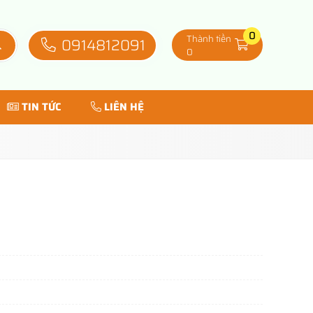
0
Thành tiền
0914812091
0
TIN TỨC
LIÊN HỆ