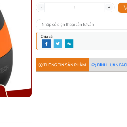
-
+
Chia sẻ:
THÔNG TIN SẢN PHẨM
BÌNH LUẬN FA