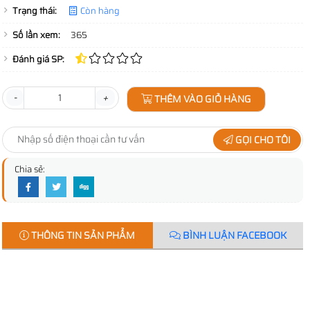
Trạng thái:
Còn hàng
Số lần xem:
365
Đánh giá SP:
-
+
THÊM VÀO GIỎ HÀNG
GỌI CHO TÔI
Chia sẻ:
THÔNG TIN SẢN PHẨM
BÌNH LUẬN FACEBOOK