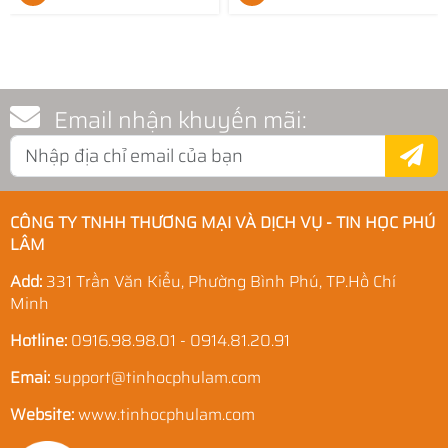
Email nhận khuyến mãi:
CÔNG TY TNHH THƯƠNG MẠI VÀ DỊCH VỤ - TIN HỌC PHÚ
LÂM
Add:
331 Trần Văn Kiểu, Phường Bình Phú, TP.Hồ Chí
Minh
Hotline:
0916.98.98.01 - 0914.81.20.91
Emai:
support@tinhocphulam.com
Website:
www.tinhocphulam.com