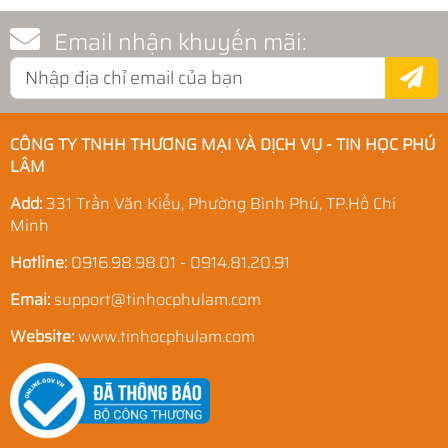
Email nhận khuyến mãi:
CÔNG TY TNHH THƯƠNG MẠI VÀ DỊCH VỤ - TIN HỌC PHÚ
LÂM
Add:
331 Trần Văn Kiểu, Phường Bình Phú, TP.Hồ Chí
Minh
Hotline:
0916.98.98.01 - 0914.81.20.91
Emai:
support@tinhocphulam.com
Website:
www.tinhocphulam.com