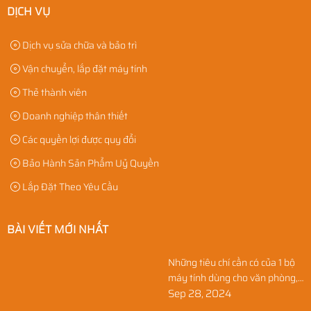
DỊCH VỤ
Dịch vụ sửa chữa và bảo trì
Vận chuyển, lắp đặt máy tính
Thẻ thành viên
Doanh nghiệp thân thiết
Các quyền lợi được quy đổi
Bảo Hành Sản Phẩm Uỷ Quyền
Lắp Đặt Theo Yêu Cầu
BÀI VIẾT MỚI NHẤT
Những tiêu chí cần có của 1 bộ
máy tính dùng cho văn phòng,
học sinh, và gia đình
Sep 28, 2024