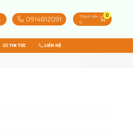
0
Thành tiền
0914812091
0
TIN TỨC
LIÊN HỆ