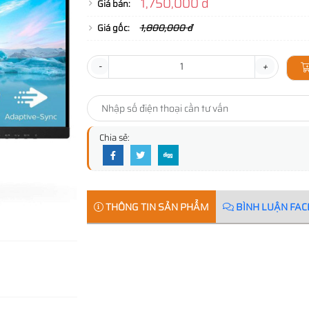
1,750,000 đ
Giá bán:
Giá gốc:
1,800,000 đ
-
+
Chia sẻ:
THÔNG TIN SẢN PHẨM
BÌNH LUẬN FA