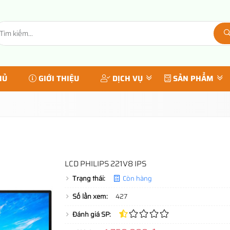
HỦ
GIỚI THIỆU
DỊCH VỤ
SẢN PHẨM
LCD PHILIPS 221V8 IPS
Trạng thái:
Còn hàng
Số lần xem:
427
Đánh giá SP: