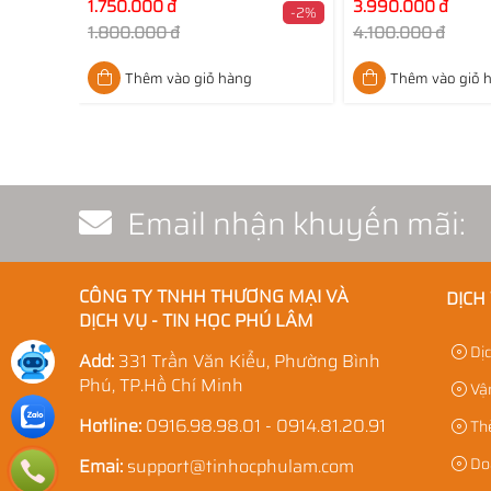
1.750.000 đ
3.990.000 đ
-2%
1.800.000 đ
4.100.000 đ
Thêm vào giỏ hàng
Thêm vào giỏ 
Email nhận khuyến mãi:
CÔNG TY TNHH THƯƠNG MẠI VÀ
DỊCH
DỊCH VỤ - TIN HỌC PHÚ LÂM
Dịc
Add:
331 Trần Văn Kiểu, Phường Bình
Phú, TP.Hồ Chí Minh
Vận
Hotline:
0916.98.98.01 - 0914.81.20.91
Thẻ
Doa
Emai:
support@tinhocphulam.com