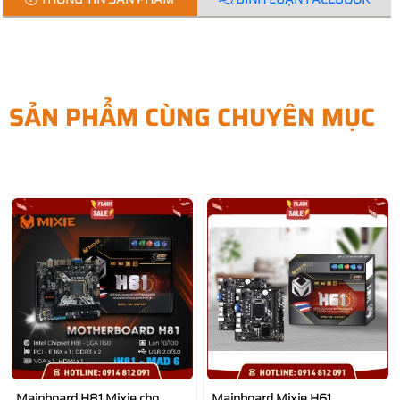
SẢN PHẨM CÙNG CHUYÊN MỤC
Mainboard H81 Mixie cho
Mainboard Mixie H61