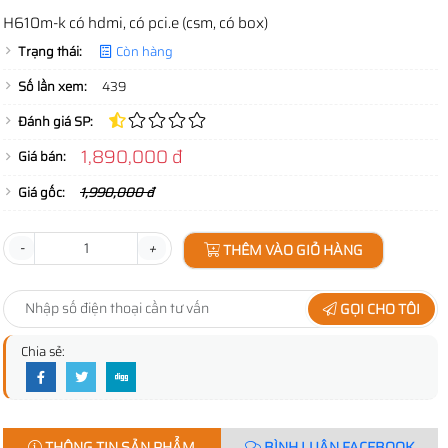
H610m-k có hdmi, có pci.e (csm, có box)
Trạng thái:
Còn hàng
Số lần xem:
439
Đánh giá SP:
1,890,000 đ
Giá bán:
Giá gốc:
1,990,000 đ
-
+
THÊM VÀO GIỎ HÀNG
GỌI CHO TÔI
Chia sẻ:
THÔNG TIN SẢN PHẨM
BÌNH LUẬN FACEBOOK