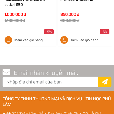
socket 1150
1.000.000 đ
850.000 đ
1.100.000 đ
900.000 đ
-9%
-5%
Thêm vào giỏ hàng
Thêm vào giỏ hàng
Email nhận khuyến mãi:
CÔNG TY TNHH THƯƠNG MẠI VÀ DỊCH VỤ - TIN HỌC PHÚ
LÂM
Add:
331 Trần Văn Kiểu, Phường Bình Phú, TP.Hồ Chí