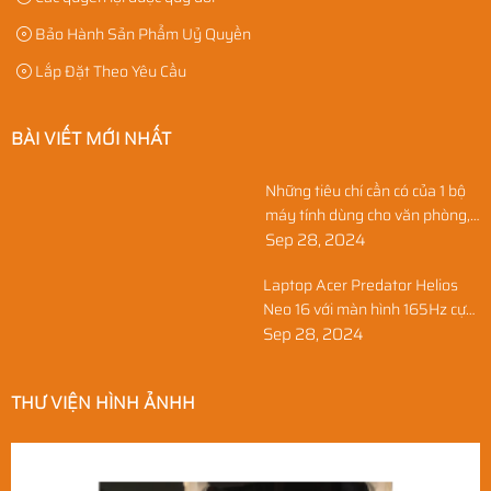
Bảo Hành Sản Phẩm Uỷ Quyền
Lắp Đặt Theo Yêu Cầu
BÀI VIẾT MỚI NHẤT
Những tiêu chí cần có của 1 bộ
máy tính dùng cho văn phòng,
học sinh, và gia đình
Sep 28, 2024
Laptop Acer Predator Helios
Neo 16 với màn hình 165Hz cực
nét
Sep 28, 2024
THƯ VIỆN HÌNH ẢNHH