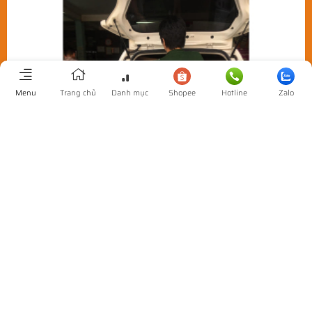
Menu
Trang chủ
Danh mục
Shopee
Hotline
Zalo