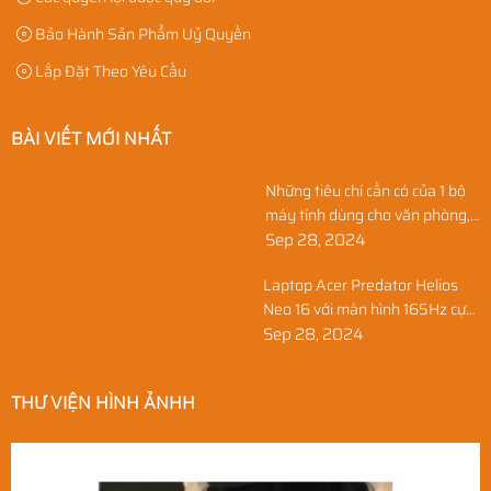
Bảo Hành Sản Phẩm Uỷ Quyền
Lắp Đặt Theo Yêu Cầu
BÀI VIẾT MỚI NHẤT
Những tiêu chí cần có của 1 bộ
máy tính dùng cho văn phòng,
học sinh, và gia đình
Sep 28, 2024
Laptop Acer Predator Helios
Neo 16 với màn hình 165Hz cực
nét
Sep 28, 2024
THƯ VIỆN HÌNH ẢNHH