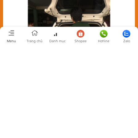
Menu
Trang chủ
Danh mục
Shopee
Hotline
Zalo