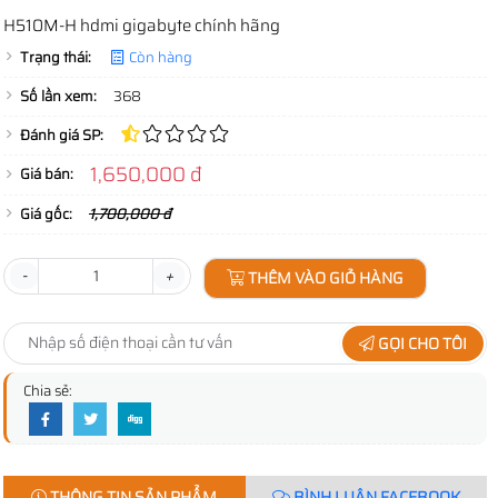
H510M-H hdmi gigabyte chính hãng
Trạng thái:
Còn hàng
Số lần xem:
368
Đánh giá SP:
1,650,000 đ
Giá bán:
Giá gốc:
1,700,000 đ
-
+
THÊM VÀO GIỎ HÀNG
GỌI CHO TÔI
Chia sẻ:
THÔNG TIN SẢN PHẨM
BÌNH LUẬN FACEBOOK