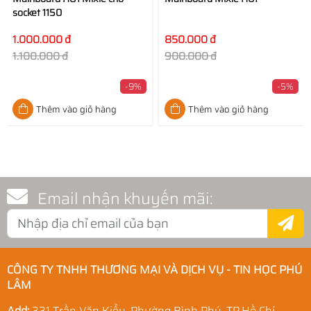
socket 1150
1.000.000 đ
850.000 đ
1.100.000 đ
900.000 đ
-9%
-5%
Thêm vào giỏ hàng
Thêm vào giỏ hàng
Email nhận khuyến mãi:
CÔNG TY TNHH THƯƠNG MẠI VÀ DỊCH VỤ - TIN HỌC PHÚ
LÂM
Add:
331 Trần Văn Kiểu, Phường Bình Phú, TP.Hồ Chí