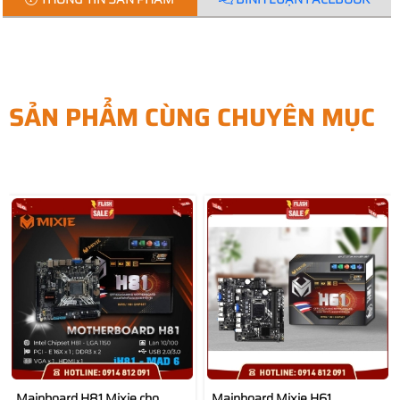
SẢN PHẨM CÙNG CHUYÊN MỤC
Mainboard H81 Mixie cho
Mainboard Mixie H61