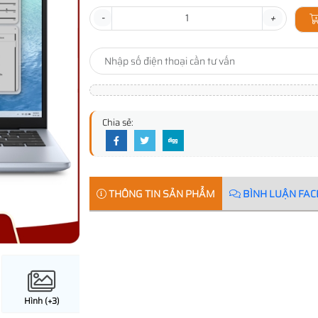
-
+
Chia sẻ:
THÔNG TIN SẢN PHẨM
BÌNH LUẬN FA
Hình (+3)