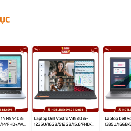
ỤC
n 14 N5440 i5
Laptop Dell Vostro V3520 i5-
Laptop Dell V
14"FHD+/Win11/Office
1235U/16GB/512GB/15.6"FHD/Win11/Office
1335U/16GB/5
HS21
GeForce MX5