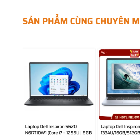
SẢN PHẨM CÙNG CHUYÊN M
Laptop Dell Inspiron 5620
Laptop Dell Inspiro
N6I7110W1 (Core i7 – 1255U | 8GB
1334U/16GB/512GB/
| 512GB | Intel Iris Xe | 16inch
HS21