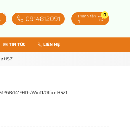
0
Thành tiền
0914812091
0
TIN TỨC
LIÊN HỆ
ce HS21
/512GB/14"FHD+/Win11/Office HS21