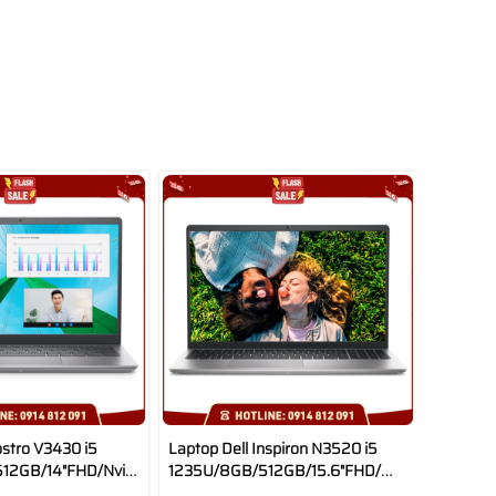
ostro V3430 i5
Laptop Dell Inspiron N3520 i5
12GB/14"FHD/Nvidia
1235U/8GB/512GB/15.6"FHD/Win11/Office
50
HS21