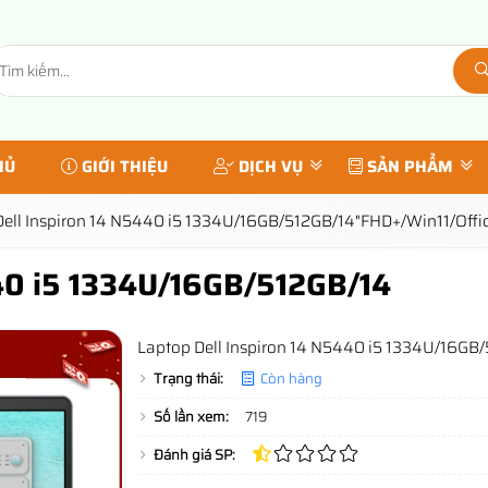
HỦ
GIỚI THIỆU
DỊCH VỤ
SẢN PHẨM
Dell Inspiron 14 N5440 i5 1334U/16GB/512GB/14"FHD+/Win11/Offi
440 i5 1334U/16GB/512GB/14
Laptop Dell Inspiron 14 N5440 i5 1334U/16GB
Trạng thái:
Còn hàng
Số lần xem:
719
Đánh giá SP: