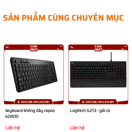
SẢN PHẨM CÙNG CHUYÊN MỤC
keyboard không dây rapoo
Logitech G213 - giả cơ
k2800
Liên hệ
Liên hệ