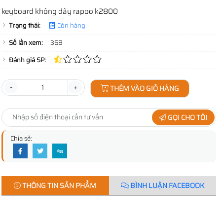
keyboard không dây rapoo k2800
Trạng thái:
Còn hàng
Số lần xem:
368
Đánh giá SP:
-
+
THÊM VÀO GIỎ HÀNG
GỌI CHO TÔI
Chia sẻ:
THÔNG TIN SẢN PHẨM
BÌNH LUẬN FACEBOOK