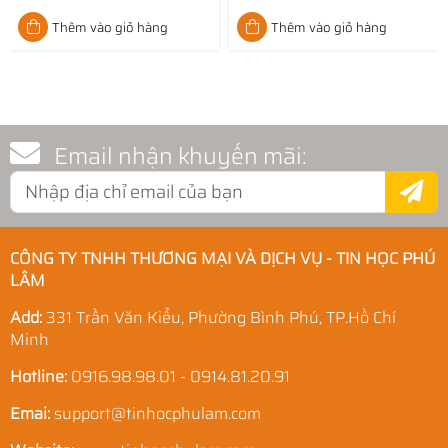
Thêm vào giỏ hàng
Thêm vào giỏ hàng
Email nhận khuyến mãi:
CÔNG TY TNHH THƯƠNG MẠI VÀ DỊCH VỤ - TIN HỌC PHÚ
LÂM
Add:
331 Trần Văn Kiểu, Phường Bình Phú, TP.Hồ Chí
Minh
Hotline:
0916.98.98.01 - 0914.81.20.91
Emai:
support@tinhocphulam.com